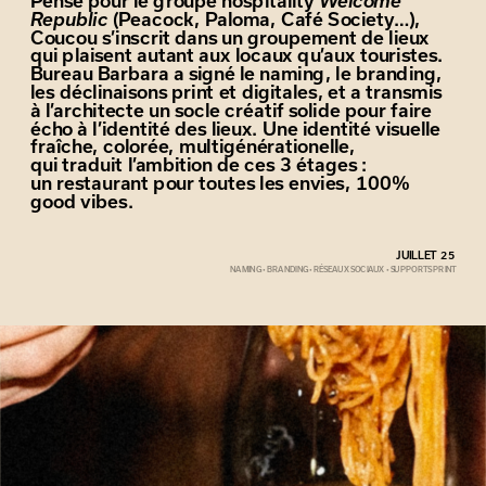
Pensé pour le groupe hospitality 
Welcome 
Republic 
(Peacock, Paloma, Café Society…), 
Coucou s’inscrit dans un groupement de lieux 
qui plaisent autant aux locaux qu’aux touristes.
Bureau Barbara a signé le naming, le branding, 
les déclinaisons print et digitales, et a transmis
à l’architecte un socle créatif solide pour faire 
écho à l’identité des lieux. Une identité visuelle 
fraîche, colorée, multigénérationelle,
qui traduit l’ambition de ces 3 étages :
un restaurant pour toutes les envies, 100% 
good vibes.
JUILLET 25
NAMING • BRANDING • RÉSEAUX SOCIAUX • SUPPORTS PRINT