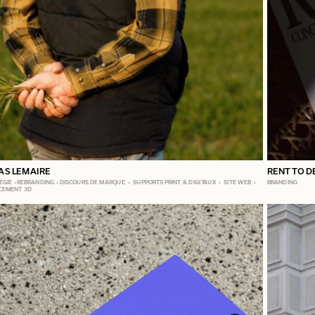
AS LEMAIRE
RENT TO D
GIE • REBRANDING • DISCOURS DE MARQUE  •  SUPPORTS PRINT & DIGITAUX  •  SITE WEB  • 
BRANDING
CEMENT 3D 