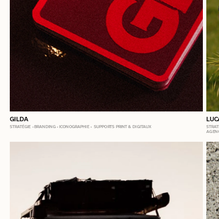
GILDA
LUC
STRATÉGIE • BRANDING • ICONOGRAPHIE •  SUPPORTS PRINT & DIGITAUX
STRATÉ
AGEN